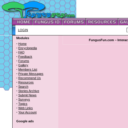
LOGIN
Modules
FungusFun.com – Interac
·
Home
·
Encyclopedia
·
FAQ
·
Feedback
·
Forums
·
Gallery
·
Members List
·
Private Messages
·
Recommend Us
·
Resources
·
Search
·
Stories Archive
·
Submit News
·
Surveys
·
Topics
·
Web Links
·
Your Account
Google ads